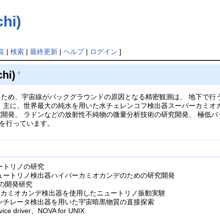
hi)
覧
|
検索
|
最終更新
|
ヘルプ
|
ログイン
]
hi)
†
ため、宇宙線がバックグラウンドの原因となる精密観測は、 地下で行
 主に、世界最大の純水を用いた水チェレンコフ検出器スーパーカミオ
開発、 ラドンなどの放射性不純物の微量分析技術の研究開発、 極低
験を行っています。
ュートリノの研究
ニュートリノ検出器ハイパーカミオカンデのための研究開発
術の開発研究
ーパーカミオカンデ検出器を使用したニュートリノ振動実験
シンチレータ検出器を用いた宇宙暗黒物質の直接探索
ice driver、NOVA for UNIX