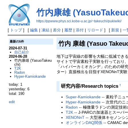
竹内康雄 (YasuoTakeuc
https://ppwww.phys.sci.kobe-u.ac.jp/~takeuchi/pukiwiki/
[
トップ
] [
編集
|
凍結
|
差分
|
履歴
|
添付
|
リロード
] [
新規
|
一
最新の5件
竹内 康雄 (Yasuo Takeuc
2024-07-31
自己紹介
地下は宇宙線の影響を大幅に低減できる
2024-06-28
竹内康雄 (YasuoTakeu
サイトで宇宙素粒子実験を行っており、
chi)
「ハイパーカミオカンデ」のための研究
T2K
ター）直接検出を目指すXENONnT実
Radon
Hyper-Kamiokande
today: 1
研究内容/Research topics
†
yesterday: 6
total: 190
Super-Kamiokande
-- 素粒子ニ
Hyper-Kamiokande
-- 次世代の
edit
Radon
-- 極微量ラドンの測定技
T2K
-- J-PARCの加速器とス
XENONnT
-- 大型液体キセノン
オンラインDAQ関係
-- CAMAC dev