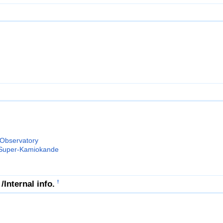
servatory
r-Kamiokande
rnal info.
†