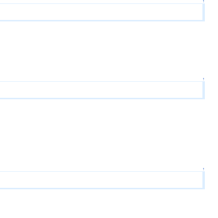
↑
↑
↑