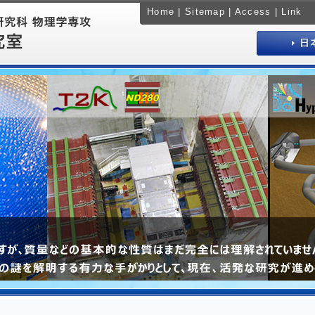
Home
|
Sitemap
|
Access
|
Link