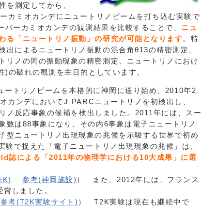
特性を測定してから、
ーパーカミオカンデにニュートリノビームを打ち込む実験で
スーパーカミオカンデの観測結果を比較することで、
ニュ
わる「ニュートリノ振動」の研究が可能となります
。特
検出によるニュートリノ振動の混合角θ13の精密測定、
トリノの間の振動現象の精密測定、ニュートリノにおけ
称性)の破れの観測を主目的としています。
ニュートリノビームを本格的に神岡に送り始め、2010年2
オカンデにおいてJ-PARCニュートリノを初検出し、
ートリノ反応事象の候補を検出しました。2011年には、スー
象数は88事象になり、その内6事象は電子ニュートリノ
子型ニュートリノ出現現象の兆候を示唆する世界で初め
K実験で捉えた「電子ニュートリノ出現現象の兆候」は、
 World誌による「2011年の物理学における10大成果」に選
EK)
参考(神岡施設)
） また、2012年には、フランス
らも受賞しました。
参考(T2K実験サイト)
） T2K実験は現在も継続中で