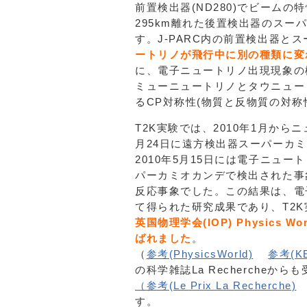
前置検出器(ND280)でビームの
295km離れた後置検出器のス
す。J-PARC内の前置検出器と
ートリノが飛行中に別の種類に変
に、電子ニュートリノ出現現象の
ミューニュートリノとタウニュー
るCP対称性(物質と反物質の対
T2K実験では、2010年1月から
月24日に遠方検出器スーパーカミ
2010年5月15日には電子ニュ
パーカミオカンデで検出された事
反応事象でした。この結果は、電
て得られた研究成果であり、T2
英国物理学会(IOP) Physics
ばれました
。
（
参考(PhysicsWorld)
参考(K
の科学雑誌La Rechercheか
（参考(Le Prix La Recherche)
す。