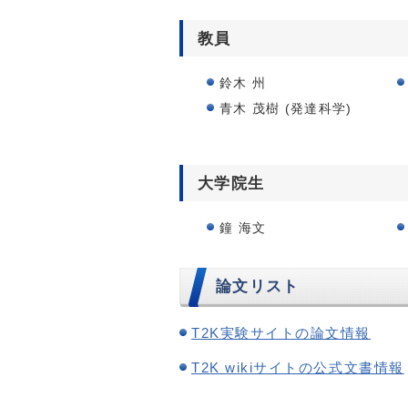
教員
鈴木 州
青木 茂樹 (発達科学)
大学院生
鐘 海文
論文リスト
T2K実験サイトの論文情報
T2K wikiサイトの公式文書情報