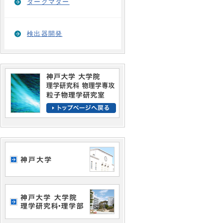
ダークマター
検出器開発