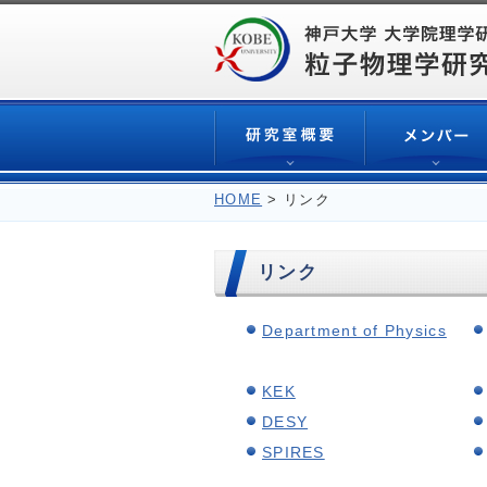
HOME
> リンク
リンク
Department of Physics
KEK
DESY
SPIRES