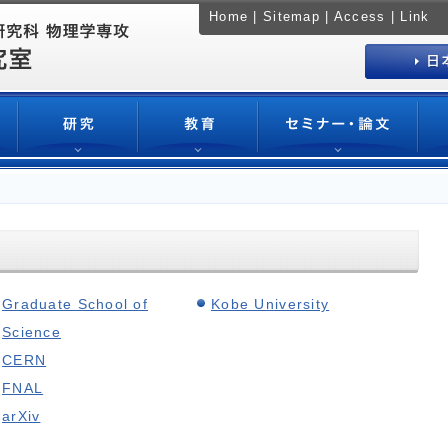
Home
|
Sitemap
|
Access
|
Link
Graduate School of
Kobe University
Science
CERN
FNAL
arXiv