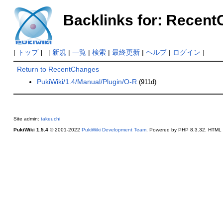
Backlinks for: Recen
[
トップ
] [
新規
|
一覧
|
検索
|
最終更新
|
ヘルプ
|
ログイン
]
Return to RecentChanges
PukiWiki/1.4/Manual/Plugin/O-R
(911d)
Site admin:
takeuchi
PukiWiki 1.5.4
© 2001-2022
PukiWiki Development Team
. Powered by PHP 8.3.32. HTML c