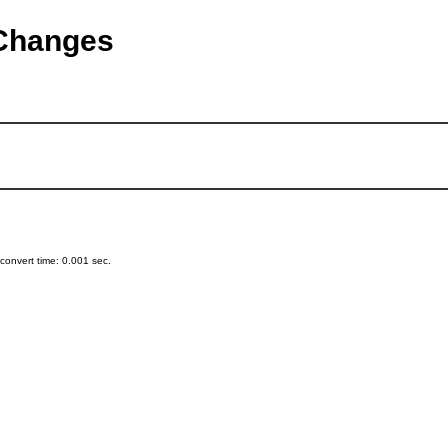
tChanges
onvert time: 0.001 sec.