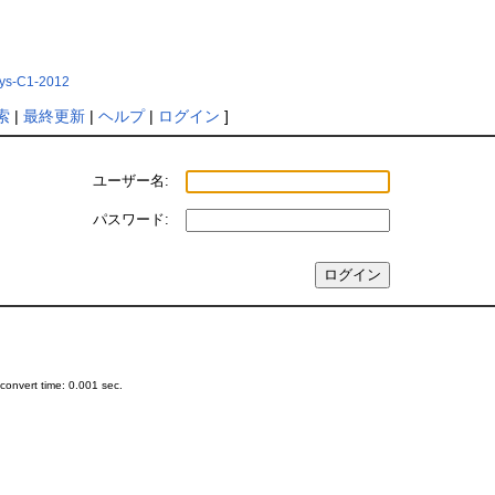
Phys-C1-2012
索
|
最終更新
|
ヘルプ
|
ログイン
]
ユーザー名:
パスワード:
onvert time: 0.001 sec.