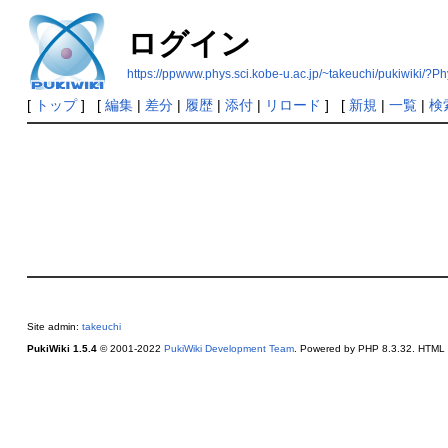
ログイン
https://ppwww.phys.sci.kobe-u.ac.jp/~takeuchi/pukiwiki/?
[
トップ
] [
編集
|
差分
|
履歴
|
添付
|
リロード
] [
新規
|
一覧
|
検
Site admin:
takeuchi
PukiWiki 1.5.4
© 2001-2022
PukiWiki Development Team
. Powered by PHP 8.3.32. HTML c