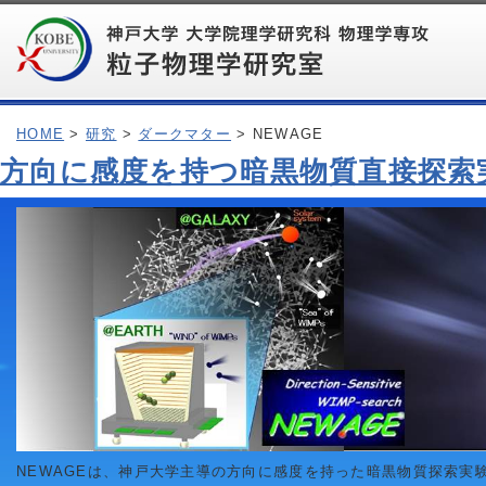
HOME
>
研究
>
ダークマター
> NEWAGE
方向に感度を持つ暗黒物質直接探索実
NEWAGEは、神戸大学主導の方向に感度を持った暗黒物質探索実